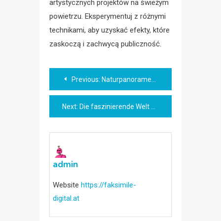
artystycznych projektów na świeżym
powietrzu. Eksperymentuj z różnymi
technikami, aby uzyskać efekty, które
zaskoczą i zachwycą publiczność.
Beitragsnavigation
Previous:
Naturpanoramen: Die faszinierende Vielfalt unserer natürlichen Umgebung
Next:
Die faszinierende Welt der Tiere: Eine Naturdokumentation
admin
Website
https://faksimile-
digital.at