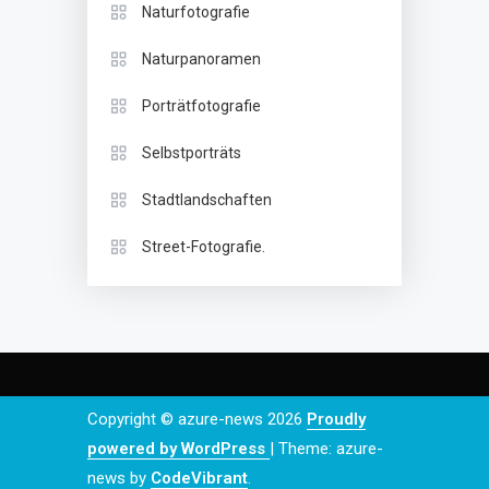
Naturfotografie
Naturpanoramen
Porträtfotografie
Selbstporträts
Stadtlandschaften
Street-Fotografie.
Copyright © azure-news 2026
Proudly
powered by WordPress
|
Theme: azure-
news by
CodeVibrant
.