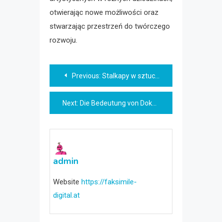
otwierając nowe możliwości oraz
stwarzając przestrzeń do twórczego
rozwoju.
Beitragsnavigation
Previous:
Stalkapy w sztuce fotografii i filmu: kreatywne projekty i sesje zdjęciowe
Next:
Die Bedeutung von Dokumentarfilmen in der modernen Gesellschaft
admin
Website
https://faksimile-
digital.at