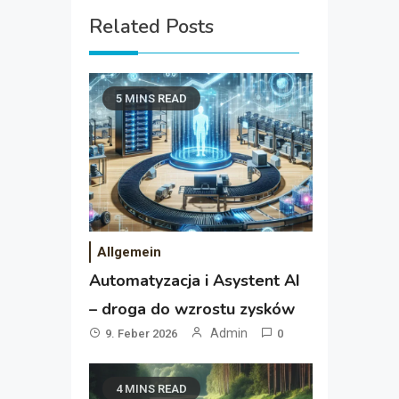
Related Posts
5 MINS READ
Allgemein
Automatyzacja i Asystent AI
– droga do wzrostu zysków
Admin
9. Feber 2026
0
4 MINS READ