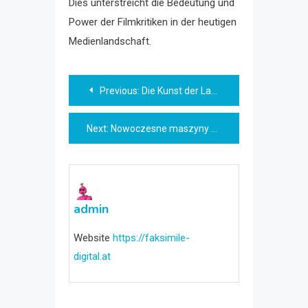
Dies unterstreicht die Bedeutung und
Power der Filmkritiken in der heutigen
Medienlandschaft.
Beitragsnavigation
Previous:
Die Kunst der Landschaftsfotografie: Tipps und Techniken
Next:
Nowoczesne maszyny do pakowania zwiększają efektywność produkcji
admin
Website
https://faksimile-
digital.at