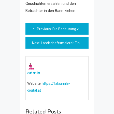
Geschichten erzählen und den
Betrachter in den Bann ziehen.
Beitragsnavigation
Previous:
Die Bedeutung von Kurzfilmen in der modernen Filmindustrie
Next:
Landschaftsmalerei: Eine Hommage an die Natur
admin
Website
https://faksimile-
digital.at
Related Posts