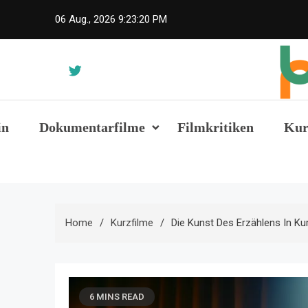
Skip
06 Aug., 2026
9:23:21 PM
to
content
fak
in
Dokumentarfilme
Filmkritiken
Kur
Home
Kurzfilme
Die Kunst Des Erzählens In Ku
6 MINS READ