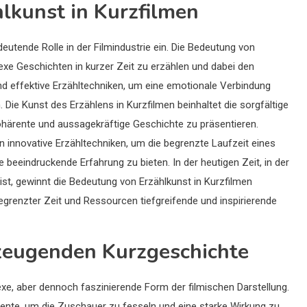
lkunst in Kurzfilmen
eutende Rolle in der Filmindustrie ein. Die Bedeutung von
plexe Geschichten in kurzer Zeit zu erzählen und dabei den
nd effektive Erzähltechniken, um eine emotionale Verbindung
. Die Kunst des Erzählens in Kurzfilmen beinhaltet die sorgfältige
ohärente und aussagekräftige Geschichte zu präsentieren.
innovative Erzähltechniken, um die begrenzte Laufzeit eines
beeindruckende Erfahrung zu bieten. In der heutigen Zeit, in der
t, gewinnt die Bedeutung von Erzählkunst in Kurzfilmen
egrenzter Zeit und Ressourcen tiefgreifende und inspirierende
zeugenden Kurzgeschichte
exe, aber dennoch faszinierende Form der filmischen Darstellung.
ente, um die Zuschauer zu fesseln und eine starke Wirkung zu