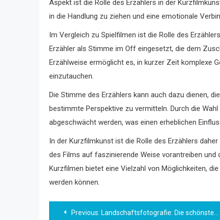
Aspekt ist die Rolle des Erzählers in der Kurzfilmkuns
in die Handlung zu ziehen und eine emotionale Verbin
Im Vergleich zu Spielfilmen ist die Rolle des Erzähler
Erzähler als Stimme im Off eingesetzt, die dem Zusch
Erzählweise ermöglicht es, in kurzer Zeit komplexe G
einzutauchen.
Die Stimme des Erzählers kann auch dazu dienen, d
bestimmte Perspektive zu vermitteln. Durch die Wah
abgeschwächt werden, was einen erheblichen Einflus
In der Kurzfilmkunst ist die Rolle des Erzählers dahe
des Films auf faszinierende Weise vorantreiben und 
Kurzfilmen bietet eine Vielzahl von Möglichkeiten, di
werden können.
Beitragsnavigation
Previous:
Landschaftsfotografie: Die schönsten Orte und die besten Perspektiven