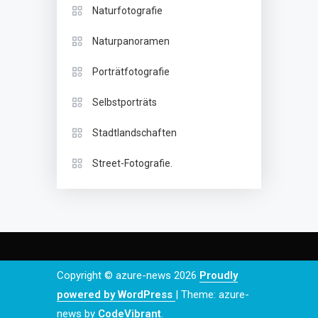
Naturfotografie
Naturpanoramen
Porträtfotografie
Selbstporträts
Stadtlandschaften
Street-Fotografie.
Copyright © azure-news 2026
Proudly
powered by WordPress
|
Theme: azure-
news by
CodeVibrant
.