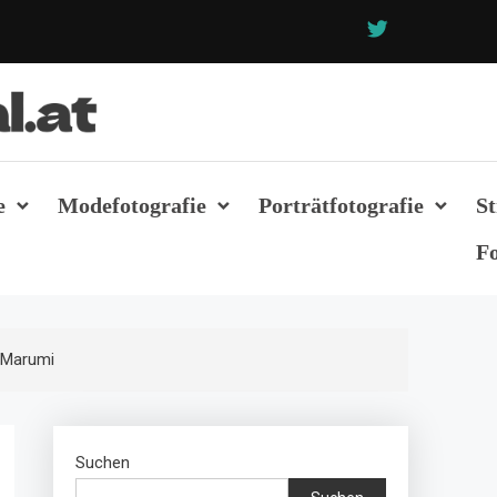
e
Modefotografie
Porträtfotografie
St
Fo
 Marumi
Suchen