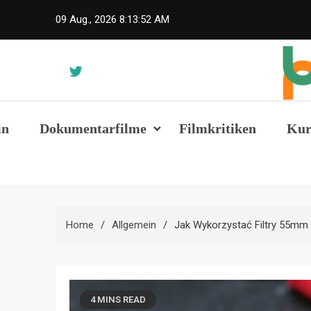
Skip
09 Aug., 2026
8:13:53 AM
to
content
fak
in
Dokumentarfilme
Filmkritiken
Kur
Home
Allgemein
Jak Wykorzystać Filtry 55mm
4 MINS READ