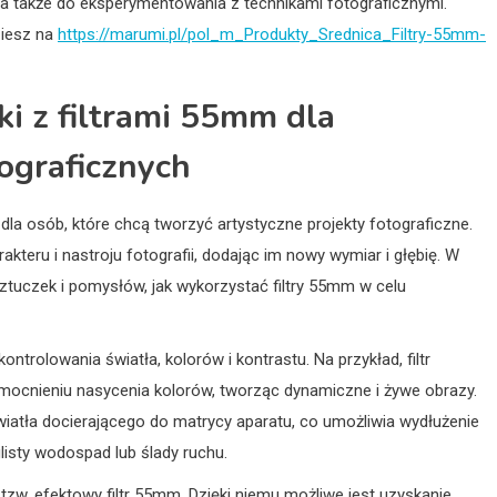
a także do eksperymentowania z technikami fotograficznymi.
ziesz na
https://marumi.pl/pol_m_Produkty_Srednica_Filtry-55mm-
i z filtrami 55mm dla
ograficznych
dla osób, które chcą tworzyć artystyczne projekty fotograficzne.
akteru i nastroju fotografii, dodając im nowy wymiar i głębię. W
tuczek i pomysłów, jak wykorzystać filtry 55mm w celu
trolowania światła, kolorów i kontrastu. Na przykład, filtr
mocnieniu nasycenia kolorów, tworząc dynamiczne i żywe obrazy.
 światła docierającego do matrycy aparatu, co umożliwia wydłużenie
listy wodospad lub ślady ruchu.
tzw. efektowy filtr 55mm. Dzięki niemu możliwe jest uzyskanie