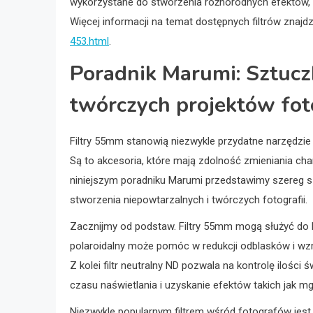
wykorzystane do stworzenia różnorodnych efektów, 
Więcej informacji na temat dostępnych filtrów znajd
453.html
.
Poradnik Marumi: Sztuczk
twórczych projektów fot
Filtry 55mm stanowią niezwykle przydatne narzędzie 
Są to akcesoria, które mają zdolność zmieniania char
niniejszym poradniku Marumi przedstawimy szereg sz
stworzenia niepowtarzalnych i twórczych fotografii.
Zacznijmy od podstaw. Filtry 55mm mogą służyć do kon
polaroidalny może pomóc w redukcji odblasków i wz
Z kolei filtr neutralny ND pozwala na kontrolę ilości
czasu naświetlania i uzyskanie efektów takich jak mg
Niezwykle popularnym filtrem wśród fotografów jest 