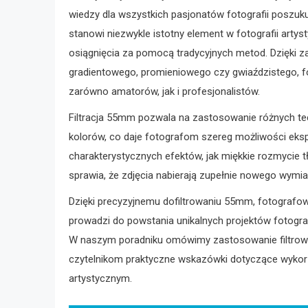
wiedzy dla wszystkich pasjonatów fotografii poszuk
stanowi niezwykle istotny element w fotografii artys
osiągnięcia za pomocą tradycyjnych metod. Dzięki z
gradientowego, promieniowego czy gwiaździstego, f
zarówno amatorów, jak i profesjonalistów.
Filtracja 55mm pozwala na zastosowanie różnych tech
kolorów, co daje fotografom szereg możliwości ekspre
charakterystycznych efektów, jak miękkie rozmycie 
sprawia, że zdjęcia nabierają zupełnie nowego wymia
Dzięki precyzyjnemu dofiltrowaniu 55mm, fotografo
prowadzi do powstania unikalnych projektów fotografi
W naszym poradniku omówimy zastosowanie filtrowa
czytelnikom praktyczne wskazówki dotyczące wykorz
artystycznym.