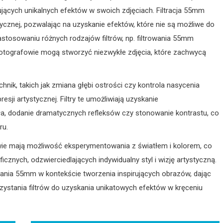
ujących unikalnych efektów w swoich zdjęciach. Filtracja 55mm
tycznej, pozwalając na uzyskanie efektów, które nie są możliwe do
astosowaniu różnych rodzajów filtrów, np. filtrowania 55mm
otografowie mogą stworzyć niezwykłe zdjęcia, które zachwycą
nik, takich jak zmiana głębi ostrości czy kontrola nasycenia
sji artystycznej. Filtry te umożliwiają uzyskanie
tła, dodanie dramatycznych refleksów czy stonowanie kontrastu, co
ru.
wie mają możliwość eksperymentowania z światłem i kolorem, co
cznych, odzwierciedlających indywidualny styl i wizję artystyczną.
nia 55mm w kontekście tworzenia inspirujących obrazów, dając
ystania filtrów do uzyskania unikatowych efektów w kręceniu