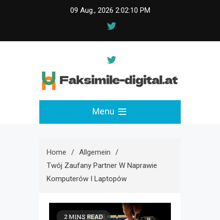
Skip
09 Aug., 2026
2:02:11 PM
to
content
faksimile-digital.at
Menu
Home
Allgemein
Twój Zaufany Partner W Naprawie
Komputerów I Laptopów
2 MINS READ