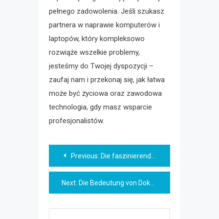
pełnego zadowolenia. Jeśli szukasz
partnera w naprawie komputerów i
laptopów, który kompleksowo
rozwiąże wszelkie problemy,
jesteśmy do Twojej dyspozycji –
zaufaj nam i przekonaj się, jak łatwa
może być życiowa oraz zawodowa
technologia, gdy masz wsparcie
profesjonalistów.
Beitragsnavigation
Previous:
Die faszinierende Welt der Tierwelt: Eine Naturdokumentation
Next:
Die Bedeutung von Dokumentarfilmen in der heutigen Gesellschaft