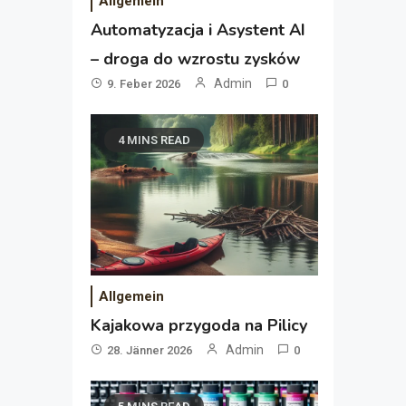
Allgemein
Automatyzacja i Asystent AI
– droga do wzrostu zysków
Admin
9. Feber 2026
0
4 MINS READ
Allgemein
Kajakowa przygoda na Pilicy
Admin
28. Jänner 2026
0